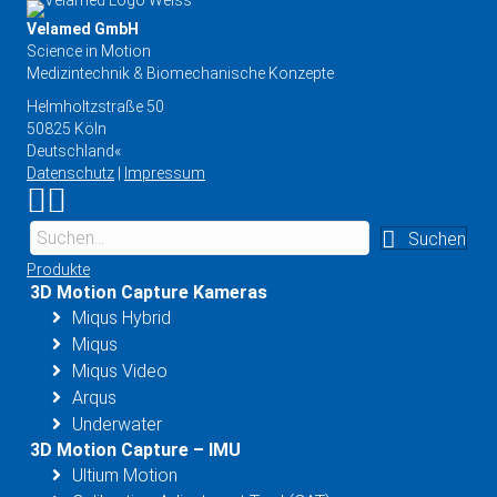
Velamed GmbH
Science in Motion
Medizintechnik & Biomechanische Konzepte
Helmholtzstraße 50
50825 Köln
Deutschland«
Datenschutz
|
Impressum
Link zu Instagram
Link zu YouTube
Suchen
Produkte
3D Motion Capture Kameras
Miqus Hybrid
Miqus
Miqus Video
Arqus
Underwater
3D Motion Capture – IMU
Ultium Motion