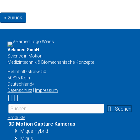
« zurück
Velamed GmbH
Science in Motion
Medizintechnik & Biomechanische Konzepte
Helmholtzstraße 50
50825 Köln
Deutschland«
Datenschutz
|
Impressum
Link zu Instagram
Link zu YouTube
Suchen
Produkte
3D Motion Capture Kameras
Miqus Hybrid
Miqus