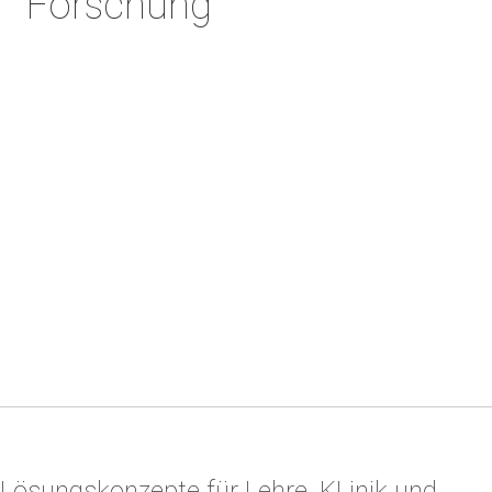
Forschung
Hinweis:
Video ansehen
Dieses Video ist auf YouTube verfügbar, wo 
Lösungskonzepte für Lehre, KLinik und