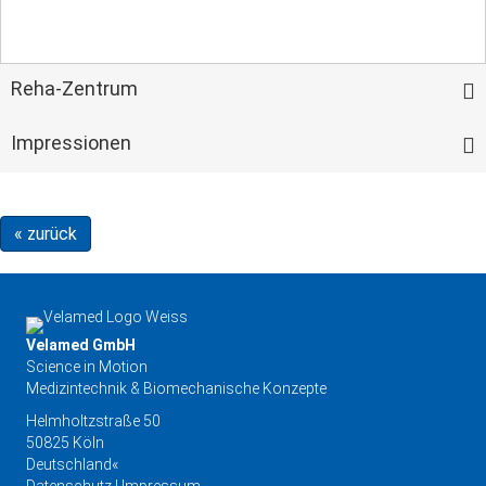
Reha-Zentrum
Impressionen
« zurück
Velamed GmbH
Science in Motion
Medizintechnik & Biomechanische Konzepte
Helmholtzstraße 50
50825 Köln
Deutschland«