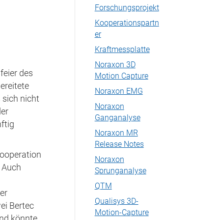
Forschungsprojekt
Kooperationspartn
er
Kraftmessplatte
Noraxon 3D
feier des
Motion Capture
ereitete
Noraxon EMG
 sich nicht
Noraxon
der
Ganganalyse
ftig
Noraxon MR
Release Notes
Kooperation
Noraxon
. Auch
Sprunganalyse
QTM
er
Qualisys 3D-
ei Bertec
Motion-Capture
nd könnte