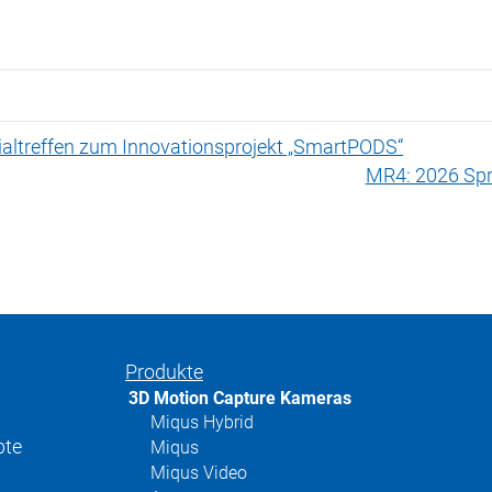
rtialtreffen zum Innovationsprojekt „SmartPODS“
MR4: 2026 Spr
Produkte
3D Motion Capture Kameras
Miqus Hybrid
pte
Miqus
Miqus Video