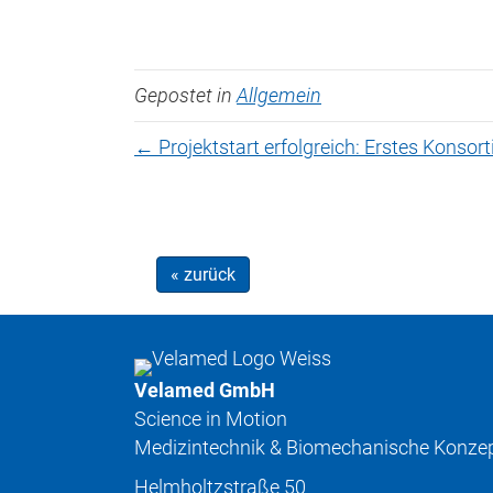
Gepostet in
Allgemein
← Projektstart erfolgreich: Erstes Konso
« zurück
Velamed GmbH
Science in Motion
Medizintechnik & Biomechanische Konze
Helmholtzstraße 50