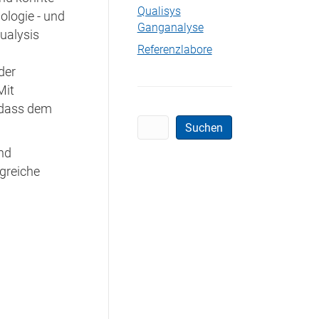
Qualisys
logie - und
Ganganalyse
ualysis
Referenzlabore
der
Mit
 dass dem
Suchen
Suchen
nd
ngreiche