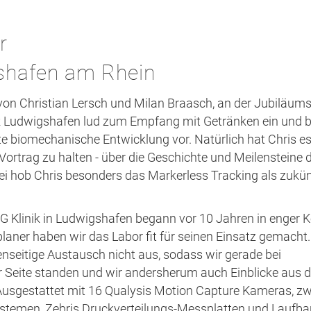
r
shafen am Rhein
on Christian Lersch und Milan Braasch, an der Jubiläums
ik Ludwigshafen lud zum Empfang mit Getränken ein und b
te biomechanische Entwicklung vor. Natürlich hat Chris es
Vortrag zu halten - über die Geschichte und Meilensteine 
ei hob Chris besonders das Markerless Tracking als zukün
BG Klinik in Ludwigshafen begann vor 10 Jahren in enger 
laner haben wir das Labor fit für seinen Einsatz gemacht
enseitige Austausch nicht aus, sodass wir gerade bei
Seite standen und wir andersherum auch Einblicke aus d
sgestattet mit 16 Qualysis Motion Capture Kameras, zw
temen, Zebris Druckverteilungs-Messplatten und Laufba