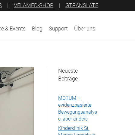
S
|
VELAMED-SHOP
|
GTRANSLATE
e & Events
Blog
Support
Über uns
Neueste
Beiträge
MOTUM –
evidenzbasierte
Bewegungsanalys
e, aber anders
Kinderklinik St.