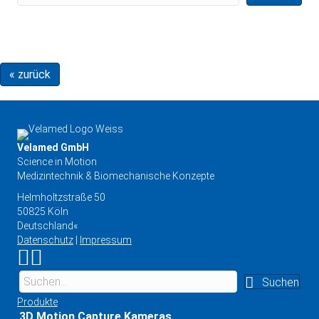
« zurück
Velamed GmbH
Science in Motion
Medizintechnik & Biomechanische Konzepte
Helmholtzstraße 50
50825 Köln
Deutschland«
Datenschutz
|
Impressum
Link zu Instagram
Link zu YouTube
Suchen
Produkte
3D Motion Capture Kameras