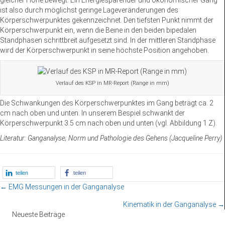
gleicher Höhe bewegt. Ein Energiesparender und ökonomischer Gang
ist also durch möglichst geringe Lageveränderungen des
Körperschwerpunktes gekennzeichnet. Den tiefsten Punkt nimmt der
Körperschwerpunkt ein, wenn die Beine in den beiden bipedalen
Standphasen schrittbreit aufgesetzt sind. In der mittleren Standphase
wird der Körperschwerpunkt in seine höchste Position angehoben.
Verlauf des KSP in MR-Report (Range in mm)
Die Schwankungen des Körperschwerpunktes im Gang beträgt ca. 2
cm nach oben und unten. In unserem Bespiel schwankt der
Körperschwerpunkt 3.5 cm nach oben und unten (vgl. Abbildung 1 Z).
Literatur: Ganganalyse; Norm und Pathologie des Gehens (Jacqueline Perry)
teilen
teilen
Posts
← EMG Messungen in der Ganganalyse
Kinematik in der Ganganalyse →
navigation
Neueste Beiträge