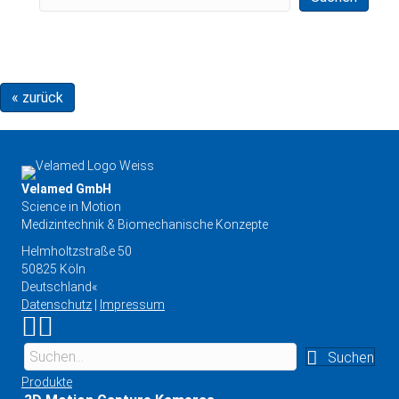
« zurück
Velamed GmbH
Science in Motion
Medizintechnik & Biomechanische Konzepte
Helmholtzstraße 50
50825 Köln
Deutschland«
Datenschutz
|
Impressum
Link zu Instagram
Link zu YouTube
Suchen
Produkte