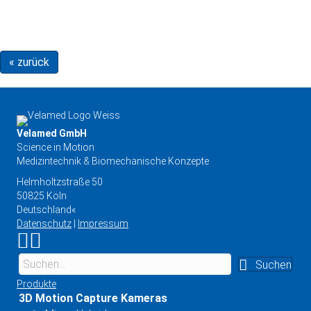
« zurück
Velamed GmbH
Science in Motion
Medizintechnik & Biomechanische Konzepte
Helmholtzstraße 50
50825 Köln
Deutschland«
Datenschutz
|
Impressum
Link zu Instagram
Link zu YouTube
Suchen
Produkte
3D Motion Capture Kameras