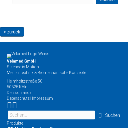
« zurück
Velamed GmbH
Science in Motion
Medizintechnik & Biomechanische Konzepte
Helmholtzstraße 50
50825 Köln
Deutschland«
Datenschutz
|
Impressum
Link zu Instagram
Link zu YouTube
Suchen
Produkte