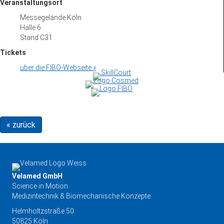
Veranstaltungsort
Messegelände Köln
Halle 6
Stand C31
Tickets
über die FIBO-Webseite »
« zurück
Velamed GmbH
Science in Motion
Medizintechnik & Biomechanische Konzepte
Helmholtzstraße 50
50825 Köln