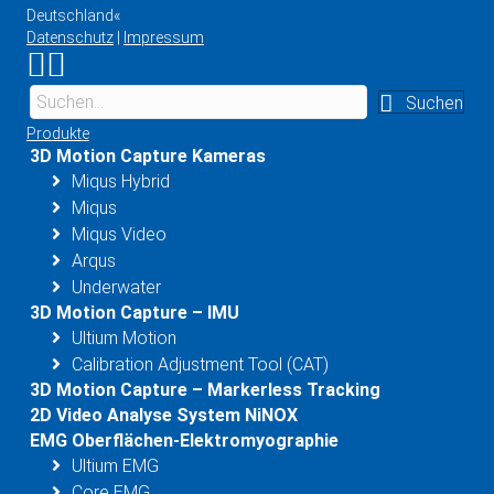
Deutschland«
Datenschutz
|
Impressum
Link zu Instagram
Link zu YouTube
Suchen
Produkte
3D Motion Capture Kameras
Miqus Hybrid
Miqus
Miqus Video
Arqus
Underwater
3D Motion Capture – IMU
Ultium Motion
Calibration Adjustment Tool (CAT)
3D Motion Capture – Markerless Tracking
2D Video Analyse System NiNOX
EMG Oberflächen-Elektromyographie
Ultium EMG
Core EMG